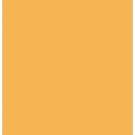
Системы управления
Технологии
Технологические решения
Аксессуары и СИЗ
Маски и защита головы
Одежда
Перчатки
Принадлежности
Средства для защиты глаз
Оборудование и расходные материалы для
электрохимической очистки, полировки швов и
маркировки нержавеющей стали
Плазменная резка
Сварочное оборудование
Блоки подачи проволоки
Промышленные сварочные аппараты
Сварочные аппараты Mig
Сварочные аппараты MMA
Сварочные аппараты Tig
Горелки TIG
Сварочное промышленное оборудование Tig
Системы контроля сварных швов
Сварочные материалы
Сварочная проволока для полуавтоматов