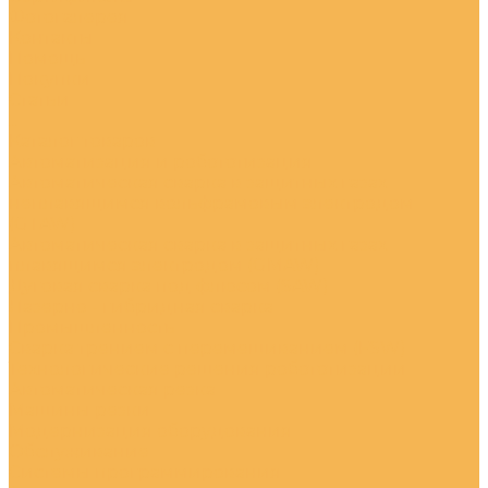
Фотогалерея
Контакты
Помощь
Покупки
Статьи
...
Каталог товаров
Автоматизация и робототизация
Автоматическая сварка в защитных газах
неплавящимся вольфрамовым электродом
(GTAW)
Автоматическая сварка в защитных газах
плавящимся электродом (GMAW)
Дуговая сварка под флюсом (SAW)
Лазерно - гибридная сварка
Промышленность
Сварка трением с перемешиванием (FSW)
Технологические решения робототизации
Автоматическая резка
Машины резки
Модернизация оборудования
Обслуживание
Системы программирования