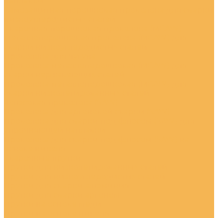
наплавки
Самозащитная порошковая проволока для сварки
низкоуглеродистых сталей
Сварочная порошковая проволока (MCAW)
Металлопорошковая проволока (MCAW) для
сварки низкоуглеродистых сталей
Проволока для чугуна
Проволока металлопорошковая (MCAW) для
сварки нержавеющих сталей
Проволока металлопорошковая (MCAW) для
сварки низколегированных сталей
Флюсовая проволока (SAW)
Проволока для аргоновой сварки (SAW)
Проволока для сварки под флюсом (SAW) для
упрочняющей наплавки
Проволока для сварки под флюсом (SAW) на
основе никеля
Сварочные прутки
Прутки для низколегированных сталей
Прутки для низкоуглеродистых сталей
Прутки для сварки алюминия
Прутки для сварки аргоном
Прутки на основе меди
Прутки на основе никеля