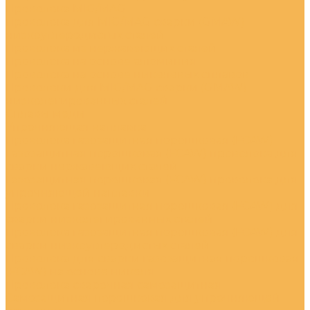
Проволока MIG/MAG
Проволока для MIG/MAG сварки (GMAW)
низкоуглеродистых сталей
Проволока из нержавеющих сталей
Проволока на основе алюминия
Проволока на основе никелевых сплавов
Проволоки для MIG/MAG сварки (GMAW)
низколегированных сталей
Сплавы меди
Упрочняющая наплавка
Проволока газозащитная порошковая (FCAW)
Газозащитная порошковая (FCAW) проволока для
сварки нержавеющих сталей
Газозащитная порошковая (FCAW) проволока для
упрочняющей наплавки
Проволока газозащитная порошковая (FCAW) для
сварки низколегированных сталей
Проволока газозащитная порошковая (FCAW) для
сварки низкоуглеродистых сталей
Проволока для сварки газозащитная порошковая
(FCAW) на основе никеля
Проволока сварочная самозащитная
Самозащитная порошковая для упрочняющей