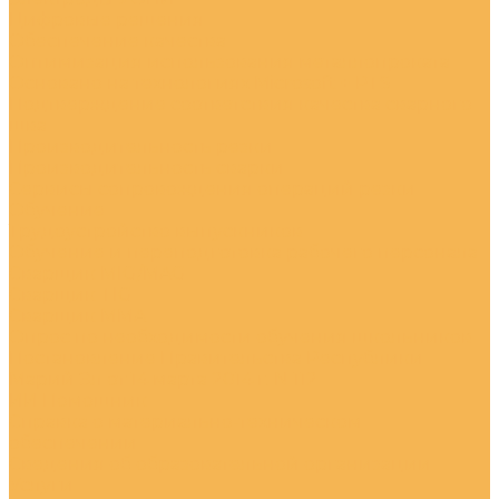
Цифровые решения
Обеспечение качества
Оптимизация использования металлопроката
Основано на технологиях Microsoft + PTS
Подтверждение соответствия качества сварного
шва
Производительность резки
Производительность сварки
Сервисы сопровождения операций резки
Обучение
Трудоустройство выпускников
Обучение и переподготовка рабочего персонала
Сварщик MIG/MAG
Сварщик TIG
Сварщик MMA
Опрос по необходимости обучения школьников
Постановление Правительства Республики
Марий Эл от 14 марта 2014 г. N 112
ИИ Помошник
Справка о материально-техническом
обеспечении
Сведения об образовательной организации
Услуги