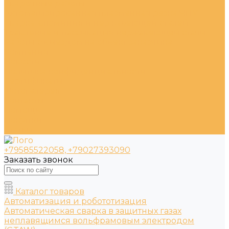
Сварочные работы
Автоматизированная плазменная резка ЧПУ
Сварка алюминия и нержавеющей сталей
Травление и пассивация нержавеющей стали
Работы с выездом на объект заказчика
Компания
Новости
Политика конфиденциальности
Сертификаты
Фотогалерея
Контакты
Помощь
Покупки
Статьи
+79585522058, +79027393090
Заказать звонок
Каталог товаров
Автоматизация и робототизация
Автоматическая сварка в защитных газах
неплавящимся вольфрамовым электродом