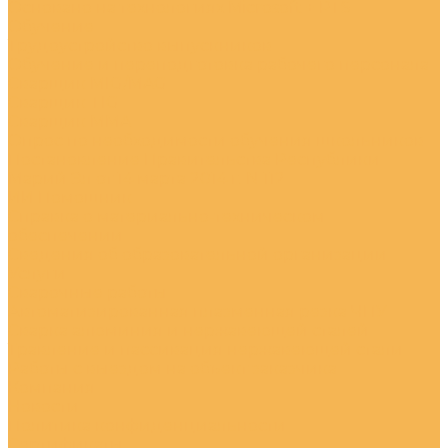
Основано на технологиях Microsoft + PTS
Обучение
Трудоустройство выпускников
Обучение и переподготовка рабочего персонала
Сварщик MIG/MAG
Сварщик TIG
Сварщик MMA
Опрос по необходимости обучения школьников
Постановление Правительства Республики
Марий Эл от 14 марта 2014 г. N 112
ИИ Помошник
Справка о материально-техническом
обеспечении
Сведения об образовательной организации
Услуги
Сварочные работы
Автоматизированная плазменная резка ЧПУ
Сварка алюминия и нержавеющей сталей
Травление и пассивация нержавеющей стали
Работы с выездом на объект заказчика
Компания
Новости
Политика конфиденциальности
Сертификаты