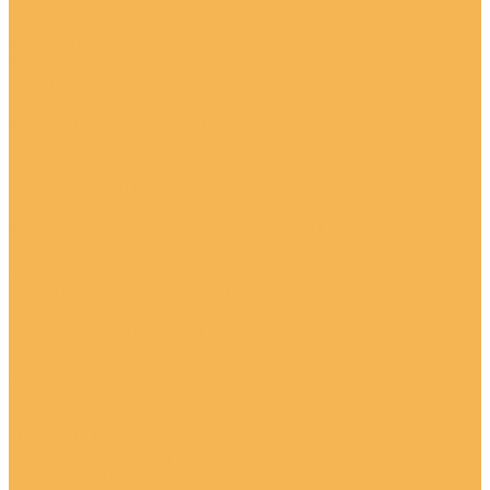
Автоматическая резка
Машины резки
Модернизация оборудования
Обслуживание
Аксессуары и СИЗ
Маски и защита головы
Одежда
Перчатки
Оборудование и расходные материалы для
электрохимической очистки, полировки швов и
маркировки нержавеющей стали
Плазменная резка
Сварочное оборудование
Блоки подачи проволоки
Промышленные сварочные аппараты
Сварочные аппараты Mig
Сварочные материалы
Сварочная проволока для полуавтоматов
Сварочные прутки
Специальные сплавы
Цифровые решения
Обеспечение качества
Оптимизация использования металлопроката