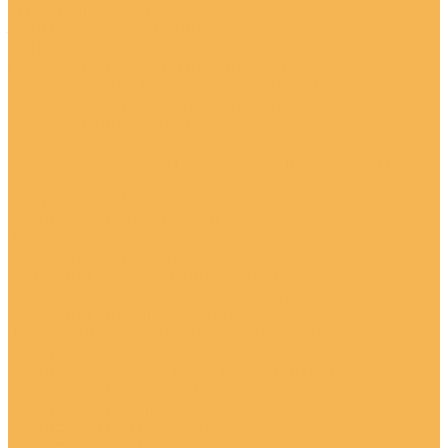
Специальные сплавы
Защита сварочного шва
Ленты и флюсы
Проволока газозащитная порошковая
Проволока для MIG/MAG сварки (GMAW)
Проволока для MIG/MAG сварки (GMAW)
нержавеющих сталей
Проволока на никеленых сплавах
Проволока и флюсы для сварки под флюсом
(SAW)
Прутки для TIG сварки (GTAW)
Электроды покрытые (ММА)
Флюсы
Флюс для наплавки
Флюс для нержавеющих сталей
Флюс для низкоуглеродистых сталей
Флюс для упрочняющей наплавки
Флюсы для сварки никелевых сплавов
Электроды
Электроды для низколегированных сталей
Электроды на основе никелевых сплавов
Электроды по алюминию
Электроды по нержавейке
Электроды УОНИ