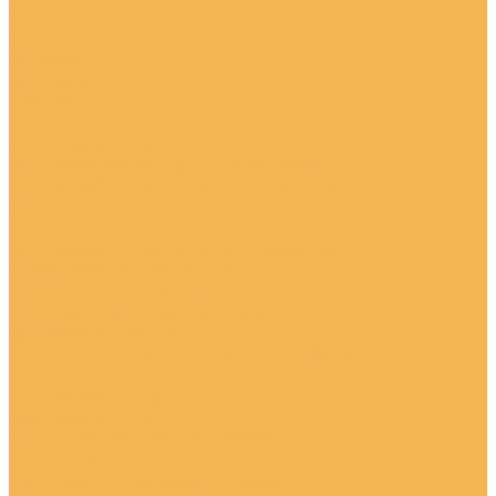
Фотогалерея
Контакты
Помощь
Покупки
Статьи
...
Каталог товаров
Автоматизация и робототизация
Автоматическая сварка в защитных газах
неплавящимся вольфрамовым электродом
(GTAW)
Автоматическая сварка в защитных газах
плавящимся электродом (GMAW)
Дуговая сварка под флюсом (SAW)
Лазерно - гибридная сварка
Промышленность
Сварка трением с перемешиванием (FSW)
Технологические решения робототизации
Автоматическая резка
Машины резки
Модернизация оборудования
Обслуживание
Системы программирования