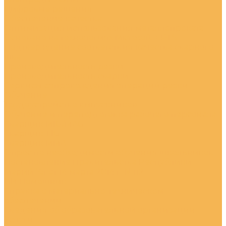
Цифровые решения
Обеспечение качества
Оптимизация использования металлопроката
Основано на технологиях Microsoft + PTS
Подтверждение соответствия качества сварного
шва
Производительность резки
Производительность сварки
Сервисы сопровождения операций резки
Обучение
Трудоустройство выпускников
Обучение и переподготовка рабочего персонала
Сварщик MIG/MAG
Сварщик TIG
Сварщик MMA
Опрос по необходимости обучения школьников
Постановление Правительства Республики
Марий Эл от 14 марта 2014 г. N 112
ИИ Помошник
Справка о материально-техническом
обеспечении
Сведения об образовательной организации
Услуги