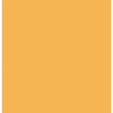
наплавки
Самозащитная порошковая проволока для сварки
низкоуглеродистых сталей
Сварочная порошковая проволока (MCAW)
Металлопорошковая проволока (MCAW) для
сварки низкоуглеродистых сталей
Проволока для чугуна
Проволока металлопорошковая (MCAW) для
сварки нержавеющих сталей
Проволока металлопорошковая (MCAW) для
сварки низколегированных сталей
Флюсовая проволока (SAW)
Проволока для аргоновой сварки (SAW)
Проволока для сварки под флюсом (SAW) для
упрочняющей наплавки
Проволока для сварки под флюсом (SAW) на
основе никеля
Сварочные прутки
Прутки для низколегированных сталей
Прутки для низкоуглеродистых сталей
Прутки для сварки алюминия
Прутки для сварки аргоном
Прутки на основе меди
Прутки на основе никеля