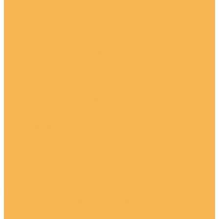
Проволока MIG/MAG
Проволока для MIG/MAG сварки (GMAW)
низкоуглеродистых сталей
Проволока из нержавеющих сталей
Проволока на основе алюминия
Проволока на основе никелевых сплавов
Проволоки для MIG/MAG сварки (GMAW)
низколегированных сталей
Сплавы меди
Упрочняющая наплавка
Проволока газозащитная порошковая (FCAW)
Газозащитная порошковая (FCAW) проволока для
сварки нержавеющих сталей
Газозащитная порошковая (FCAW) проволока для
упрочняющей наплавки
Проволока газозащитная порошковая (FCAW) для
сварки низколегированных сталей
Проволока газозащитная порошковая (FCAW) для
сварки низкоуглеродистых сталей
Проволока для сварки газозащитная порошковая
(FCAW) на основе никеля
Проволока сварочная самозащитная
Самозащитная порошковая для упрочняющей