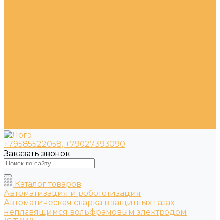
Сварочные работы
Автоматизированная плазменная резка ЧПУ
Сварка алюминия и нержавеющей сталей
Травление и пассивация нержавеющей стали
Работы с выездом на объект заказчика
Компания
Новости
Политика конфиденциальности
Сертификаты
Фотогалерея
Контакты
Помощь
Покупки
Статьи
+79585522058, +79027393090
Заказать звонок
Каталог товаров
Автоматизация и робототизация
Автоматическая сварка в защитных газах
неплавящимся вольфрамовым электродом