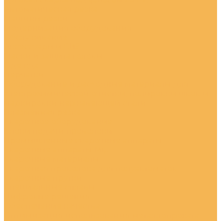
Автоматическая резка
Машины резки
Модернизация оборудования
Обслуживание
Аксессуары и СИЗ
Маски и защита головы
Одежда
Перчатки
Оборудование и расходные материалы для
электрохимической очистки, полировки швов и
маркировки нержавеющей стали
Плазменная резка
Сварочное оборудование
Блоки подачи проволоки
Промышленные сварочные аппараты
Сварочные аппараты Mig
Сварочные материалы
Сварочная проволока для полуавтоматов
Сварочные прутки
Специальные сплавы
Цифровые решения
Обеспечение качества
Оптимизация использования металлопроката