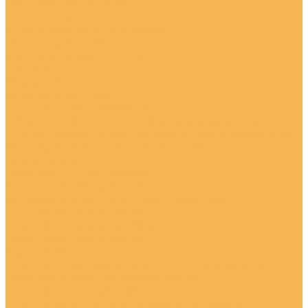
Системы управления
Технологии
Технологические решения
Аксессуары и СИЗ
Маски и защита головы
Одежда
Перчатки
Принадлежности
Средства для защиты глаз
Оборудование и расходные материалы для
электрохимической очистки, полировки швов и
маркировки нержавеющей стали
Плазменная резка
Сварочное оборудование
Блоки подачи проволоки
Промышленные сварочные аппараты
Сварочные аппараты Mig
Сварочные аппараты MMA
Сварочные аппараты Tig
Горелки TIG
Сварочное промышленное оборудование Tig
Системы контроля сварных швов
Сварочные материалы
Сварочная проволока для полуавтоматов