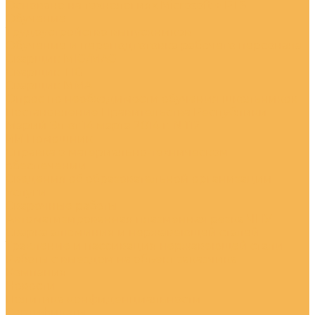
Основано на технологиях Microsoft + PTS
Обучение
Трудоустройство выпускников
Обучение и переподготовка рабочего персонала
Сварщик MIG/MAG
Сварщик TIG
Сварщик MMA
Опрос по необходимости обучения школьников
Постановление Правительства Республики
Марий Эл от 14 марта 2014 г. N 112
ИИ Помошник
Справка о материально-техническом
обеспечении
Сведения об образовательной организации
Услуги
Сварочные работы
Автоматизированная плазменная резка ЧПУ
Сварка алюминия и нержавеющей сталей
Травление и пассивация нержавеющей стали
Работы с выездом на объект заказчика
Компания
Новости
Политика конфиденциальности
Сертификаты