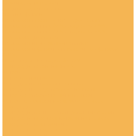
Специальные сплавы
Защита сварочного шва
Ленты и флюсы
Проволока газозащитная порошковая
Проволока для MIG/MAG сварки (GMAW)
Проволока для MIG/MAG сварки (GMAW)
нержавеющих сталей
Проволока на никеленых сплавах
Проволока и флюсы для сварки под флюсом
(SAW)
Прутки для TIG сварки (GTAW)
Электроды покрытые (ММА)
Флюсы
Флюс для наплавки
Флюс для нержавеющих сталей
Флюс для низкоуглеродистых сталей
Флюс для упрочняющей наплавки
Флюсы для сварки никелевых сплавов
Электроды
Электроды для низколегированных сталей
Электроды на основе никелевых сплавов
Электроды по алюминию
Электроды по нержавейке
Электроды УОНИ