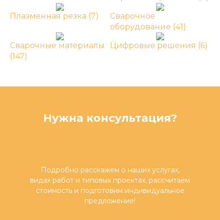
Плазменная резка
(7)
Сварочное
оборудование
(41)
Сварочные материалы
Цифровые решения
(6)
(147)
Нужна консультация?
Подробно расскажем о наших услугах,
видах работ и типовых проектах, рассчитаем
стоимость и подготовим индивидуальное
предложение!