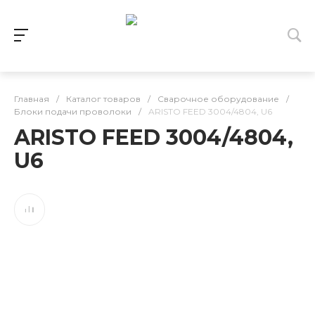
Главная
/
Каталог товаров
/
Сварочное оборудование
/
Блоки подачи проволоки
/
ARISTO FEED 3004/4804, U6
ARISTO FEED 3004/4804,
U6