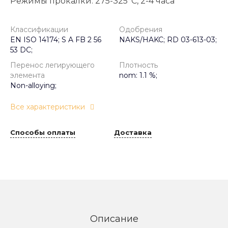
Режимы прокалки: 275-325°С, 2-4 часа
Классификации
Одобрения
EN ISO 14174; S A FB 2 56
NAKS/HAKC; RD 03-613-03;
53 DC;
Перенос легирующего
Плотность
элемента
nom: 1.1 %;
Non-alloying;
Все характеристики
Способы оплаты
Доставка
Описание