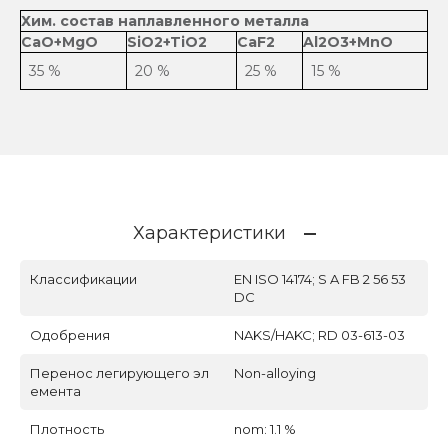
Хим. состав наплавленного металла
CaO+MgO
SiO2+TiO2
CaF2
Al2O3+MnO
35 %
20 %
25 %
15 %
Характеристики
Классификации
EN ISO 14174; S A FB 2 56 53
DC
Одобрения
NAKS/HAKC; RD 03-613-03
Перенос легирующего эл
Non-alloying
емента
Плотность
nom: 1.1 %