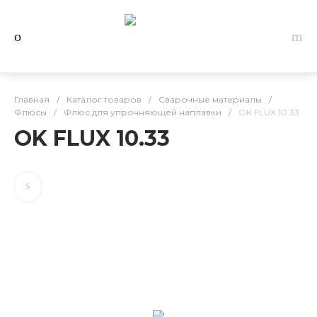
Главная
/
Каталог товаров
/
Сварочные материалы
/
Флюсы
/
Флюс для упрочняющей наплавки
/
OK FLUX 10.33
OK FLUX 10.33