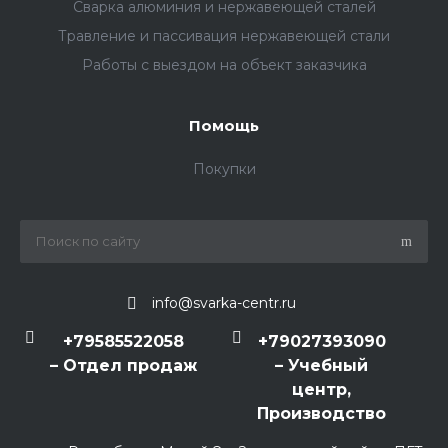
Сварка алюминия и нержавеющей сталей
Травление и пассивация нержавеющей стали
Работы с выездом на объект заказчика
Помощь
Покупки
info@svarka-centr.ru
+79585522058
+79027393090
– Отдел продаж
– Учебный
центр,
Производство