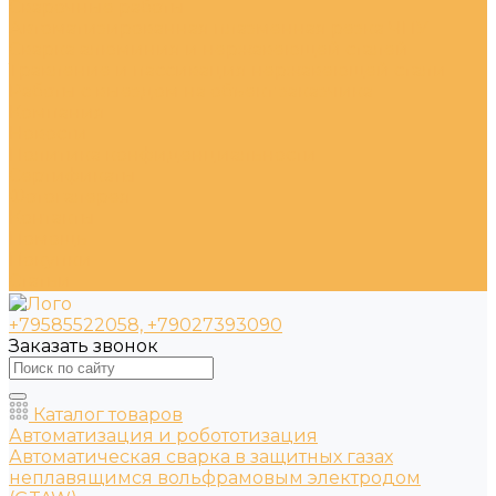
Сварочные работы
Автоматизированная плазменная резка ЧПУ
Сварка алюминия и нержавеющей сталей
Травление и пассивация нержавеющей стали
Работы с выездом на объект заказчика
Компания
Новости
Политика конфиденциальности
Сертификаты
Фотогалерея
Контакты
Помощь
Покупки
Статьи
+79585522058, +79027393090
Заказать звонок
Каталог товаров
Автоматизация и робототизация
Автоматическая сварка в защитных газах
неплавящимся вольфрамовым электродом