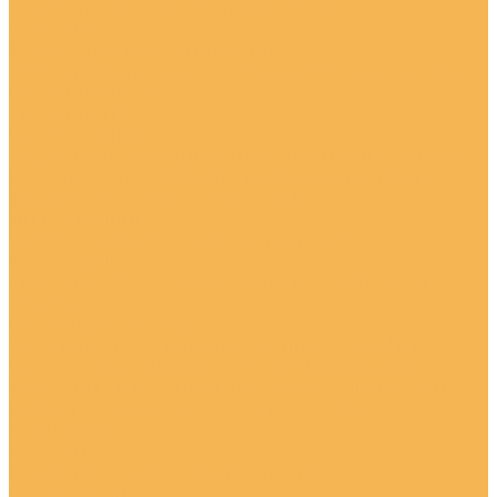
Основано на технологиях Microsoft + PTS
Обучение
Трудоустройство выпускников
Обучение и переподготовка рабочего персонала
Сварщик MIG/MAG
Сварщик TIG
Сварщик MMA
Опрос по необходимости обучения школьников
Постановление Правительства Республики
Марий Эл от 14 марта 2014 г. N 112
ИИ Помошник
Справка о материально-техническом
обеспечении
Сведения об образовательной организации
Услуги
Сварочные работы
Автоматизированная плазменная резка ЧПУ
Сварка алюминия и нержавеющей сталей
Травление и пассивация нержавеющей стали
Работы с выездом на объект заказчика
Компания
Новости
Политика конфиденциальности
Сертификаты