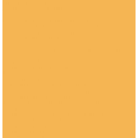
Специальные сплавы
Защита сварочного шва
Ленты и флюсы
Проволока газозащитная порошковая
Проволока для MIG/MAG сварки (GMAW)
Проволока для MIG/MAG сварки (GMAW)
нержавеющих сталей
Проволока на никеленых сплавах
Проволока и флюсы для сварки под флюсом
(SAW)
Прутки для TIG сварки (GTAW)
Электроды покрытые (ММА)
Флюсы
Флюс для наплавки
Флюс для нержавеющих сталей
Флюс для низкоуглеродистых сталей
Флюс для упрочняющей наплавки
Флюсы для сварки никелевых сплавов
Электроды
Электроды для низколегированных сталей
Электроды на основе никелевых сплавов
Электроды по алюминию
Электроды по нержавейке
Электроды УОНИ