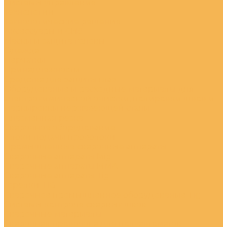
Системы управления
Технологии
Технологические решения
Аксессуары и СИЗ
Маски и защита головы
Одежда
Перчатки
Принадлежности
Средства для защиты глаз
Оборудование и расходные материалы для
электрохимической очистки, полировки швов и
маркировки нержавеющей стали
Плазменная резка
Сварочное оборудование
Блоки подачи проволоки
Промышленные сварочные аппараты
Сварочные аппараты Mig
Сварочные аппараты MMA
Сварочные аппараты Tig
Горелки TIG
Сварочное промышленное оборудование Tig
Системы контроля сварных швов
Сварочные материалы
Сварочная проволока для полуавтоматов