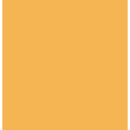
Проволока MIG/MAG
Проволока для MIG/MAG сварки (GMAW)
низкоуглеродистых сталей
Проволока из нержавеющих сталей
Проволока на основе алюминия
Проволока на основе никелевых сплавов
Проволоки для MIG/MAG сварки (GMAW)
низколегированных сталей
Сплавы меди
Упрочняющая наплавка
Проволока газозащитная порошковая (FCAW)
Газозащитная порошковая (FCAW) проволока для
сварки нержавеющих сталей
Газозащитная порошковая (FCAW) проволока для
упрочняющей наплавки
Проволока газозащитная порошковая (FCAW) для
сварки низколегированных сталей
Проволока газозащитная порошковая (FCAW) для
сварки низкоуглеродистых сталей
Проволока для сварки газозащитная порошковая
(FCAW) на основе никеля
Проволока сварочная самозащитная
Самозащитная порошковая для упрочняющей