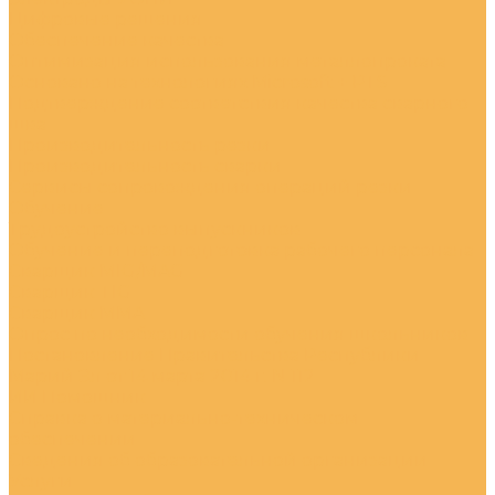
Цифровые решения
Обеспечение качества
Оптимизация использования металлопроката
Основано на технологиях Microsoft + PTS
Подтверждение соответствия качества сварного
шва
Производительность резки
Производительность сварки
Сервисы сопровождения операций резки
Обучение
Трудоустройство выпускников
Обучение и переподготовка рабочего персонала
Сварщик MIG/MAG
Сварщик TIG
Сварщик MMA
Опрос по необходимости обучения школьников
Постановление Правительства Республики
Марий Эл от 14 марта 2014 г. N 112
ИИ Помошник
Справка о материально-техническом
обеспечении
Сведения об образовательной организации
Услуги