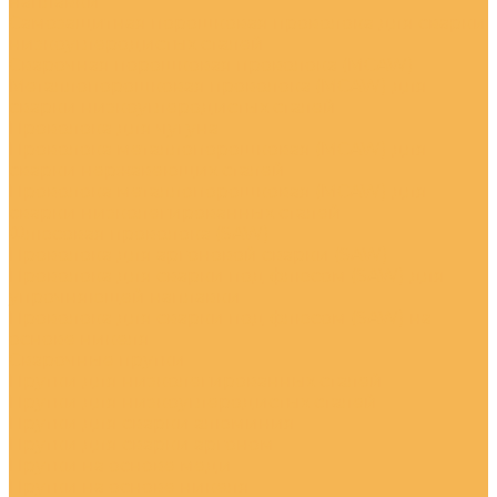
наплавки
Самозащитная порошковая проволока для сварки
низкоуглеродистых сталей
Сварочная порошковая проволока (MCAW)
Металлопорошковая проволока (MCAW) для
сварки низкоуглеродистых сталей
Проволока для чугуна
Проволока металлопорошковая (MCAW) для
сварки нержавеющих сталей
Проволока металлопорошковая (MCAW) для
сварки низколегированных сталей
Флюсовая проволока (SAW)
Проволока для аргоновой сварки (SAW)
Проволока для сварки под флюсом (SAW) для
упрочняющей наплавки
Проволока для сварки под флюсом (SAW) на
основе никеля
Сварочные прутки
Прутки для низколегированных сталей
Прутки для низкоуглеродистых сталей
Прутки для сварки алюминия
Прутки для сварки аргоном
Прутки на основе меди
Прутки на основе никеля