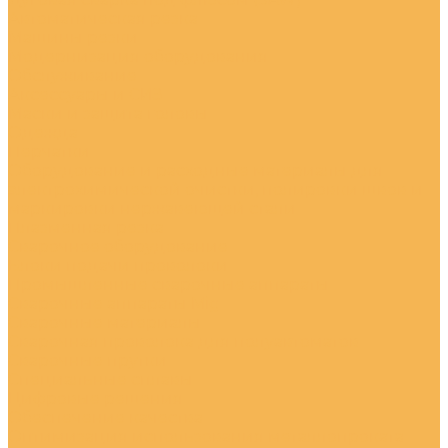
Автоматическая резка
Машины резки
Модернизация оборудования
Обслуживание
Аксессуары и СИЗ
Маски и защита головы
Одежда
Перчатки
Оборудование и расходные материалы для
электрохимической очистки, полировки швов и
маркировки нержавеющей стали
Плазменная резка
Сварочное оборудование
Блоки подачи проволоки
Промышленные сварочные аппараты
Сварочные аппараты Mig
Сварочные материалы
Сварочная проволока для полуавтоматов
Сварочные прутки
Специальные сплавы
Цифровые решения
Обеспечение качества
Оптимизация использования металлопроката