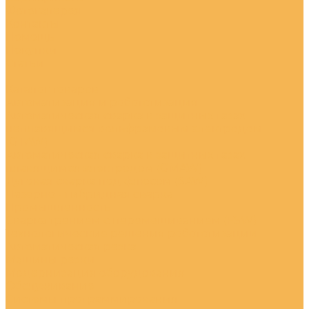
Фотогалерея
Контакты
Помощь
Покупки
Статьи
...
Каталог товаров
Автоматизация и робототизация
Автоматическая сварка в защитных газах
неплавящимся вольфрамовым электродом
(GTAW)
Автоматическая сварка в защитных газах
плавящимся электродом (GMAW)
Дуговая сварка под флюсом (SAW)
Лазерно - гибридная сварка
Промышленность
Сварка трением с перемешиванием (FSW)
Технологические решения робототизации
Автоматическая резка
Машины резки
Модернизация оборудования
Обслуживание
Системы программирования