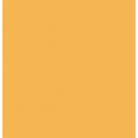
Газозащитная порошковая (FCAW) проволока для
упрочняющей наплавки
Проволока газозащитная порошковая (FCAW) для
сварки низколегированных сталей
Проволока газозащитная порошковая (FCAW) для
сварки низкоуглеродистых сталей
Проволока для сварки газозащитная порошковая
(FCAW) на основе никеля
Проволока сварочная самозащитная
Самозащитная порошковая для упрочняющей
наплавки
Самозащитная порошковая проволока для сварки
низкоуглеродистых сталей
Сварочная порошковая проволока (MCAW)
Металлопорошковая проволока (MCAW) для
сварки низкоуглеродистых сталей
Проволока для чугуна
Проволока металлопорошковая (MCAW) для
сварки нержавеющих сталей
Проволока металлопорошковая (MCAW) для
сварки низколегированных сталей
Флюсовая проволока (SAW)
Проволока для аргоновой сварки (SAW)