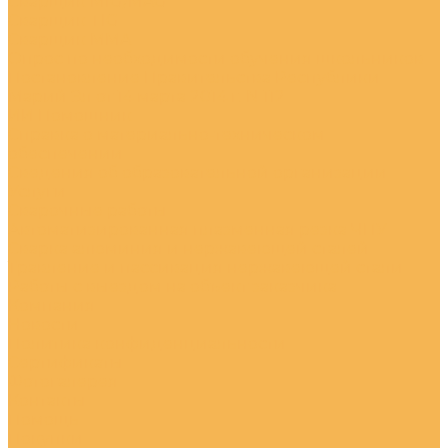
Сварщик MIG/MAG
Сварщик TIG
Сварщик MMA
Опрос по необходимости обучения школьников
Постановление Правительства Республики
Марий Эл от 14 марта 2014 г. N 112
ИИ Помошник
Справка о материально-техническом
обеспечении
Сведения об образовательной организации
Услуги
Сварочные работы
Автоматизированная плазменная резка ЧПУ
Сварка алюминия и нержавеющей сталей
Травление и пассивация нержавеющей стали
Работы с выездом на объект заказчика
Компания
Новости
Политика конфиденциальности
Сертификаты
Фотогалерея
Контакты
Помощь
Покупки