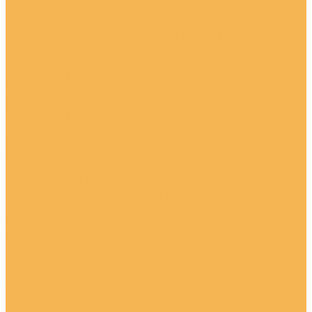
Флюс для наплавки
Флюс для нержавеющих сталей
Флюс для низкоуглеродистых сталей
Флюс для упрочняющей наплавки
Флюсы для сварки никелевых сплавов
Электроды
Электроды для низколегированных сталей
Электроды на основе никелевых сплавов
Электроды по алюминию
Электроды по нержавейке
Электроды УОНИ
Цифровые решения
Обеспечение качества
Оптимизация использования металлопроката
Основано на технологиях Microsoft + PTS
Подтверждение соответствия качества сварного
шва
Производительность резки
Производительность сварки
Сервисы сопровождения операций резки
Обучение
Трудоустройство выпускников
Обучение и переподготовка рабочего персонала