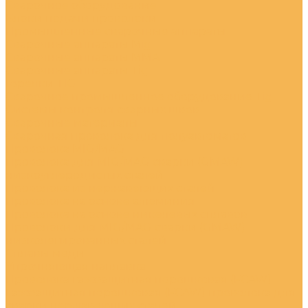
Сварочное оборудование
Блоки подачи проволоки
Промышленные сварочные аппараты
Сварочные аппараты Mig
Сварочные аппараты MMA
Сварочные аппараты Tig
Горелки TIG
Сварочное промышленное оборудование Tig
Системы контроля сварных швов
Сварочные материалы
Сварочная проволока для полуавтоматов
Проволока MIG/MAG
Проволока для MIG/MAG сварки (GMAW)
низкоуглеродистых сталей
Проволока из нержавеющих сталей
Проволока на основе алюминия
Проволока на основе никелевых сплавов
Проволоки для MIG/MAG сварки (GMAW)
низколегированных сталей
Сплавы меди
Упрочняющая наплавка
Проволока газозащитная порошковая (FCAW)
Газозащитная порошковая (FCAW) проволока для
сварки нержавеющих сталей