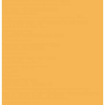
Дуговая сварка под флюсом (SAW)
Лазерно - гибридная сварка
Промышленность
Сварка трением с перемешиванием (FSW)
Технологические решения робототизации
Автоматическая резка
Машины резки
Модернизация оборудования
Обслуживание
Системы программирования
Системы управления
Технологии
Технологические решения
Аксессуары и СИЗ
Маски и защита головы
Одежда
Перчатки
Принадлежности
Средства для защиты глаз
Оборудование и расходные материалы для
электрохимической очистки, полировки швов и
маркировки нержавеющей стали
Плазменная резка