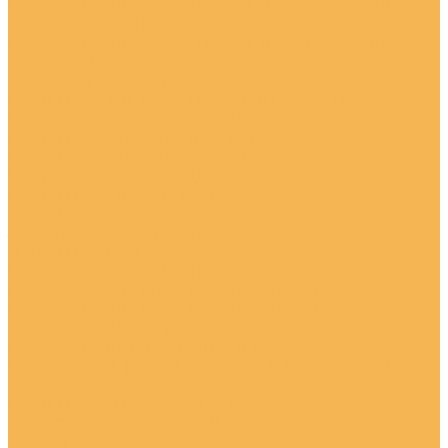
Проволока для сварки под флюсом (SAW) для
упрочняющей наплавки
Проволока для сварки под флюсом (SAW) на
основе никеля
Сварочные прутки
Прутки для низколегированных сталей
Прутки для низкоуглеродистых сталей
Прутки для сварки алюминия
Прутки для сварки аргоном
Прутки на основе меди
Прутки на основе никеля
Специальные сплавы
Защита сварочного шва
Ленты и флюсы
Проволока газозащитная порошковая
Проволока для MIG/MAG сварки (GMAW)
Проволока для MIG/MAG сварки (GMAW)
нержавеющих сталей
Проволока на никеленых сплавах
Проволока и флюсы для сварки под флюсом
(SAW)
Прутки для TIG сварки (GTAW)
Электроды покрытые (ММА)
Флюсы