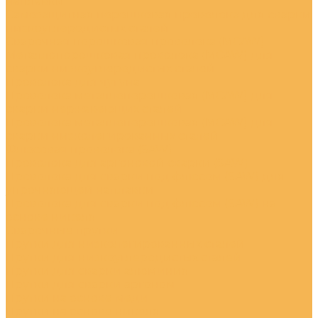
наплавки
Самозащитная порошковая проволока для сварки
низкоуглеродистых сталей
Сварочная порошковая проволока (MCAW)
Металлопорошковая проволока (MCAW) для
сварки низкоуглеродистых сталей
Проволока для чугуна
Проволока металлопорошковая (MCAW) для
сварки нержавеющих сталей
Проволока металлопорошковая (MCAW) для
сварки низколегированных сталей
Флюсовая проволока (SAW)
Проволока для аргоновой сварки (SAW)
Проволока для сварки под флюсом (SAW) для
упрочняющей наплавки
Проволока для сварки под флюсом (SAW) на
основе никеля
Сварочные прутки
Прутки для низколегированных сталей
Прутки для низкоуглеродистых сталей
Прутки для сварки алюминия
Прутки для сварки аргоном
Прутки на основе меди
Прутки на основе никеля