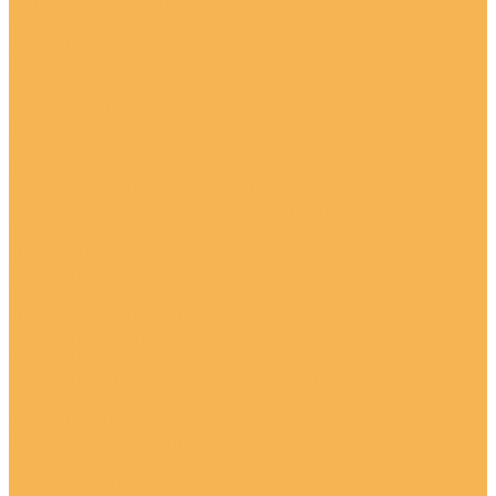
Автоматическая резка
Машины резки
Модернизация оборудования
Обслуживание
Аксессуары и СИЗ
Маски и защита головы
Одежда
Перчатки
Оборудование и расходные материалы для
электрохимической очистки, полировки швов и
маркировки нержавеющей стали
Плазменная резка
Сварочное оборудование
Блоки подачи проволоки
Промышленные сварочные аппараты
Сварочные аппараты Mig
Сварочные материалы
Сварочная проволока для полуавтоматов
Сварочные прутки
Специальные сплавы
Цифровые решения
Обеспечение качества
Оптимизация использования металлопроката