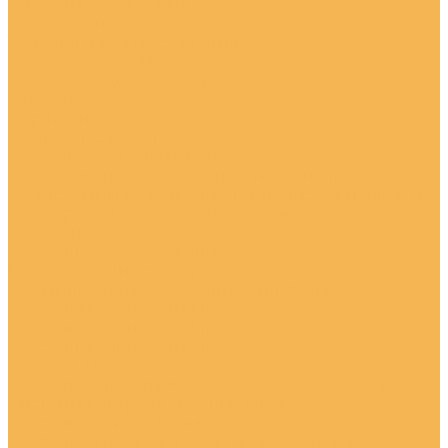
Системы управления
Технологии
Технологические решения
Аксессуары и СИЗ
Маски и защита головы
Одежда
Перчатки
Принадлежности
Средства для защиты глаз
Оборудование и расходные материалы для
электрохимической очистки, полировки швов и
маркировки нержавеющей стали
Плазменная резка
Сварочное оборудование
Блоки подачи проволоки
Промышленные сварочные аппараты
Сварочные аппараты Mig
Сварочные аппараты MMA
Сварочные аппараты Tig
Горелки TIG
Сварочное промышленное оборудование Tig
Системы контроля сварных швов
Сварочные материалы
Сварочная проволока для полуавтоматов