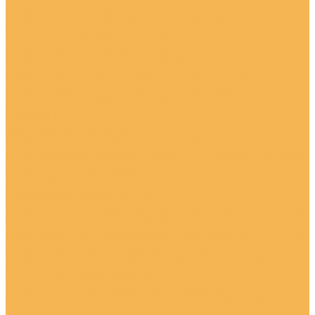
Проволока MIG/MAG
Проволока для MIG/MAG сварки (GMAW)
низкоуглеродистых сталей
Проволока из нержавеющих сталей
Проволока на основе алюминия
Проволока на основе никелевых сплавов
Проволоки для MIG/MAG сварки (GMAW)
низколегированных сталей
Сплавы меди
Упрочняющая наплавка
Проволока газозащитная порошковая (FCAW)
Газозащитная порошковая (FCAW) проволока для
сварки нержавеющих сталей
Газозащитная порошковая (FCAW) проволока для
упрочняющей наплавки
Проволока газозащитная порошковая (FCAW) для
сварки низколегированных сталей
Проволока газозащитная порошковая (FCAW) для
сварки низкоуглеродистых сталей
Проволока для сварки газозащитная порошковая
(FCAW) на основе никеля
Проволока сварочная самозащитная
Самозащитная порошковая для упрочняющей