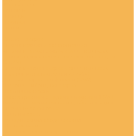
Фотогалерея
Контакты
Помощь
Покупки
Статьи
...
Каталог товаров
Автоматизация и робототизация
Автоматическая сварка в защитных газах
неплавящимся вольфрамовым электродом
(GTAW)
Автоматическая сварка в защитных газах
плавящимся электродом (GMAW)
Дуговая сварка под флюсом (SAW)
Лазерно - гибридная сварка
Промышленность
Сварка трением с перемешиванием (FSW)
Технологические решения робототизации
Автоматическая резка
Машины резки
Модернизация оборудования
Обслуживание
Системы программирования