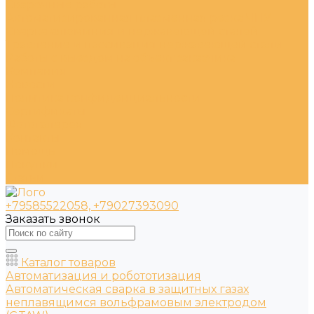
Сварочные работы
Автоматизированная плазменная резка ЧПУ
Сварка алюминия и нержавеющей сталей
Травление и пассивация нержавеющей стали
Работы с выездом на объект заказчика
Компания
Новости
Политика конфиденциальности
Сертификаты
Фотогалерея
Контакты
Помощь
Покупки
Статьи
+79585522058, +79027393090
Заказать звонок
Каталог товаров
Автоматизация и робототизация
Автоматическая сварка в защитных газах
неплавящимся вольфрамовым электродом