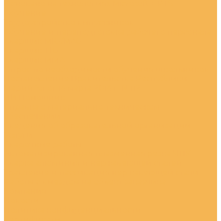
Основано на технологиях Microsoft + PTS
Обучение
Трудоустройство выпускников
Обучение и переподготовка рабочего персонала
Сварщик MIG/MAG
Сварщик TIG
Сварщик MMA
Опрос по необходимости обучения школьников
Постановление Правительства Республики
Марий Эл от 14 марта 2014 г. N 112
ИИ Помошник
Справка о материально-техническом
обеспечении
Сведения об образовательной организации
Услуги
Сварочные работы
Автоматизированная плазменная резка ЧПУ
Сварка алюминия и нержавеющей сталей
Травление и пассивация нержавеющей стали
Работы с выездом на объект заказчика
Компания
Новости
Политика конфиденциальности
Сертификаты