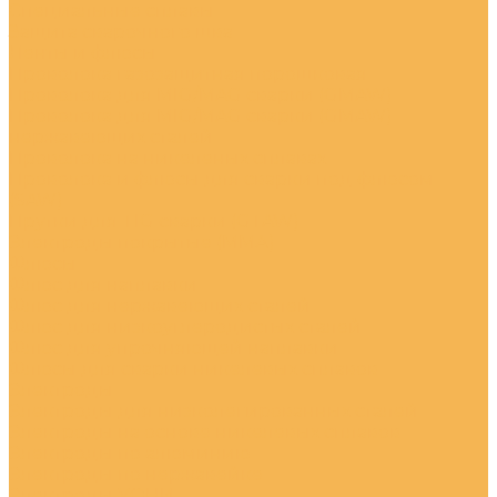
Специальные сплавы
Защита сварочного шва
Ленты и флюсы
Проволока газозащитная порошковая
Проволока для MIG/MAG сварки (GMAW)
Проволока для MIG/MAG сварки (GMAW)
нержавеющих сталей
Проволока на никеленых сплавах
Проволока и флюсы для сварки под флюсом
(SAW)
Прутки для TIG сварки (GTAW)
Электроды покрытые (ММА)
Флюсы
Флюс для наплавки
Флюс для нержавеющих сталей
Флюс для низкоуглеродистых сталей
Флюс для упрочняющей наплавки
Флюсы для сварки никелевых сплавов
Электроды
Электроды для низколегированных сталей
Электроды на основе никелевых сплавов
Электроды по алюминию
Электроды по нержавейке
Электроды УОНИ