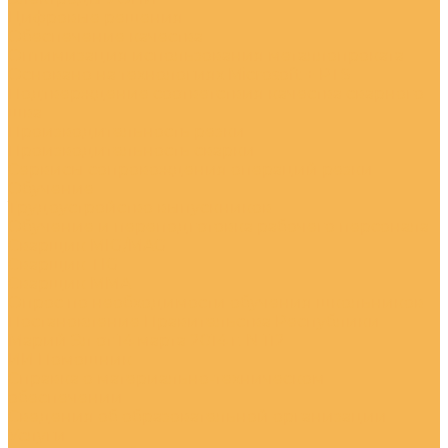
Цифровые решения
Обеспечение качества
Оптимизация использования металлопроката
Основано на технологиях Microsoft + PTS
Подтверждение соответствия качества сварного
шва
Производительность резки
Производительность сварки
Сервисы сопровождения операций резки
Обучение
Трудоустройство выпускников
Обучение и переподготовка рабочего персонала
Сварщик MIG/MAG
Сварщик TIG
Сварщик MMA
Опрос по необходимости обучения школьников
Постановление Правительства Республики
Марий Эл от 14 марта 2014 г. N 112
ИИ Помошник
Справка о материально-техническом
обеспечении
Сведения об образовательной организации
Услуги