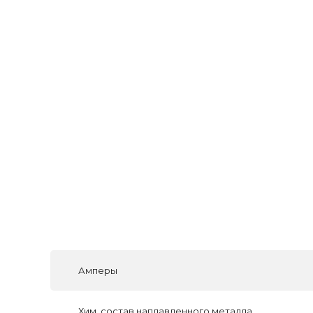
Амперы
Хим. состав наплавленного металла