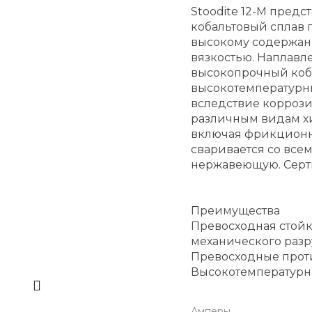
Stoodite 12-M предс
кобальтовый сплав 
высокому содержан
вязкостью. Наплавл
высокопрочный коб
высокотемпературн
вследствие коррози
различным видам х
включая фрикционну
сваривается со все
нержавеющую. Серти
Преимущества
Превосходная стойк
механического раз
Превосходные прот
Высокотемпературн
Амперы