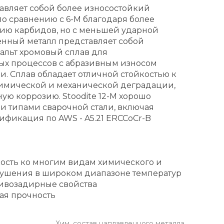
тавляет собой более износостойкий
по сравнению с 6-M благодаря более
ию карбидов, но с меньшей ударной
енный металл представляет собой
альт хромовый сплав для
ых процессов с абразивным износом
и. Сплав обладает отличной стойкостью к
имической и механической деградации,
ю коррозию. Stoodite 12-M хорошо
ми типами сварочной стали, включая
фикация по AWS - A5.21 ERCCoCr-B
ость ко многим видам химического и
рушения в широком диапазоне температур
ивозадирные свойства
ая прочность
Хим. состав наплавленного металла