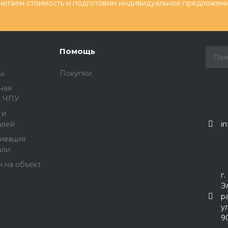
читаем стоимость и подготовим индивидуальное предложени
Помощь
ы
Покупки
ная
а ЧПУ
 и
i
алей
сивация
али
 на объект
г
Э
р
у
9