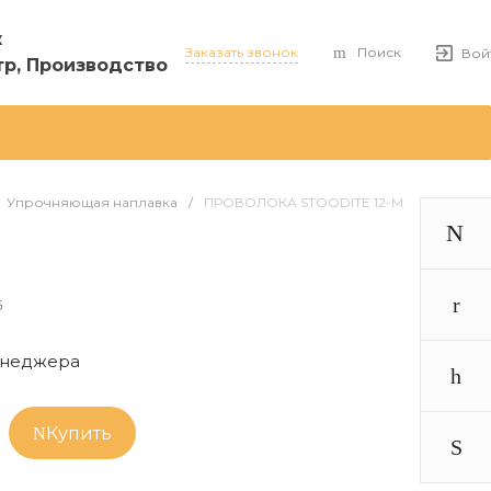
ж
Заказать звонок
Поиск
Вой
тр, Производство
Упрочняющая наплавка
/
ПРОВОЛОКА STOODITE 12-M
5
менеджера
Купить