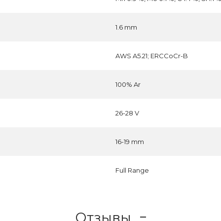
1.6 mm
AWS A5.21; ERCCoCr-B
100% Ar
26-28 V
16-19 mm
Full Range
Отзывы