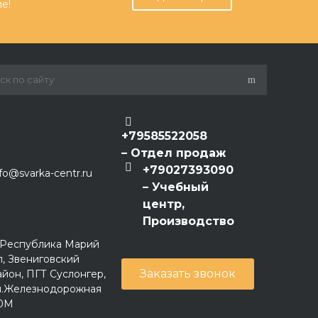
е!
+79585522058
– Отдел продаж
+79027393090
nfo@svarka-centr.ru
– Учебный
центр,
Производство
. Республика Марий
л, Звениговский
Заказать звонок
айон, ПГТ Суслонгер,
л.Железнодорожная
0М