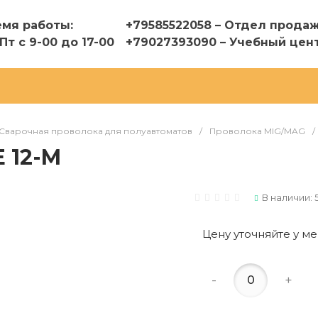
мя работы:
+79585522058 – Отдел прода
Пт с 9-00 до 17-00
+79027393090 – Учебный цен
Сварочная проволока для полуавтоматов
/
Проволока MIG/MAG
/
 12-M
В наличии: 
Цену уточняйте у 
-
+