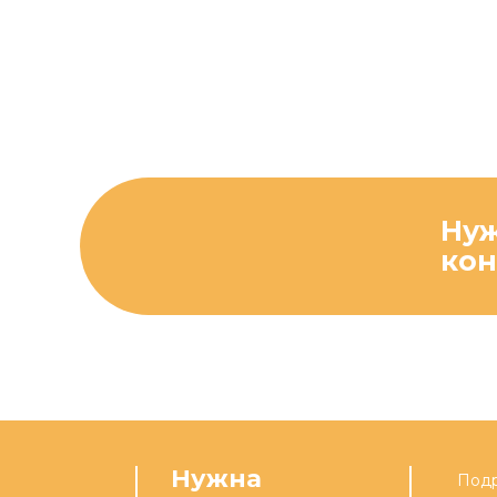
Ну
кон
Нужна
Подр