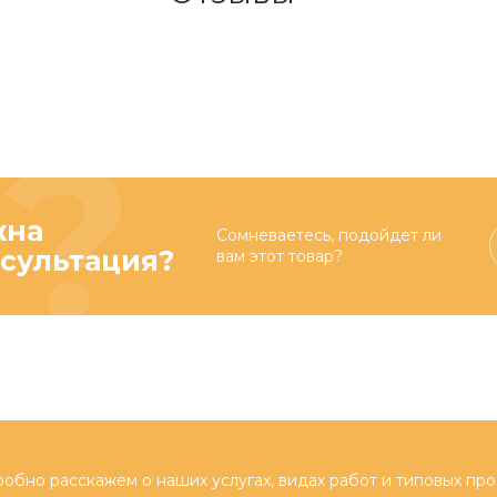
жна
Сомневаетесь, подойдет ли
сультация?
вам этот товар?
обно расскажем о наших услугах, видах работ и типовых про